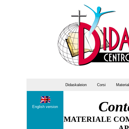
Didaskaleion
Corsi
Materia
Cont
English version
MATERIALE CO
A